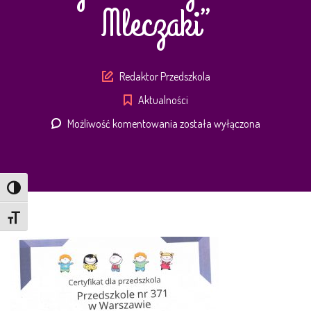
Mleczaki”
Author
Redaktor Przedszkola
Aktualności
Certyfikat
Możliwość komentowania
została wyłączona
uczestnictwa
w
Projekcie
Toggle High Contrast
„Dzieciaki-
Mleczaki”
Toggle Font size