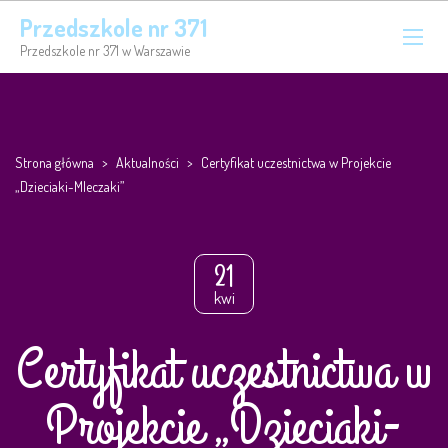
Przedszkole nr 371
Przedszkole nr 371 w Warszawie
Strona główna
>
Aktualności
>
Certyfikat uczestnictwa w Projekcie
„Dzieciaki-Mleczaki”
21
kwi
Certyfikat uczestnictwa w
Projekcie „Dzieciaki-