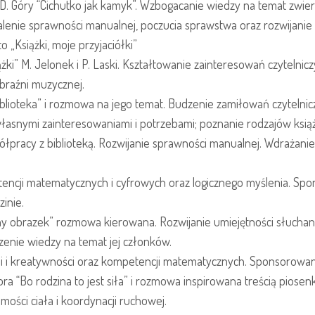
D. Góry “Cichutko jak kamyk”. Wzbogacanie wiedzy na temat zwierz
lenie sprawności manualnej, poczucia sprawstwa oraz rozwijanie k
 „Książki, moje przyjaciółki”
i” M. Jelonek i P. Laski. Kształtowanie zainteresowań czytelnicz
braźni muzycznej.
ioteka” i rozmowa na jego temat. Budzenie zamiłowań czytelniczyc
łasnymi zainteresowaniami i potrzebami; poznanie rodzajów ksią
ółpracy z biblioteką. Rozwijanie sprawności manualnej. Wdrażani
tencji matematycznych i cyfrowych oraz logicznego myślenia. S
inie.
ny obrazek” rozmowa kierowana. Rozwijanie umiejętności słuchani
zenie wiedzy na temat jej członków.
źni i kreatywności oraz kompetencji matematycznych. Sponsorowa
iora “Bo rodzina to jest siła” i rozmowa inspirowana treścią piose
ości ciała i koordynacji ruchowej.