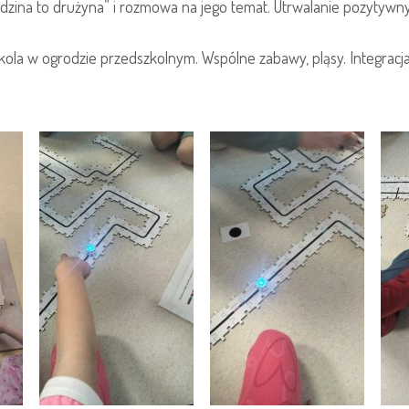
dzina to drużyna” i rozmowa na jego temat. Utrwalanie pozytyw
zkola w ogrodzie przedszkolnym. Wspólne zabawy, pląsy. Integrac