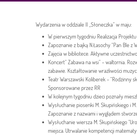
Wydarzenia w oddziale II „Słoneczka” w maju:
W pierwszym tygodniu Realizacja Projektu “
Zapoznanie z bajką N.Łasochy “Pan Ble z Wy
Zajęcia w bibliotece. Aktywne uczestnictw
Koncert” Zabawa na wsi” – waltornia. Roz
zabawie. Kształtowanie wrażliwości muzy
Teatr Warszawski Koliberek – “Rodzinny s
Sponsorowane przez RR
W kolejnym tygodniu dzieci poznały miesz
Wysłuchanie piosenki M. Skupińskiego i M.
Zapoznanie z nazwami i wyglądem stworze
Wysłuchanie wiersza M. Skupińskiego “Urodz
miejsca. Utrwalanie kompetencji matematy