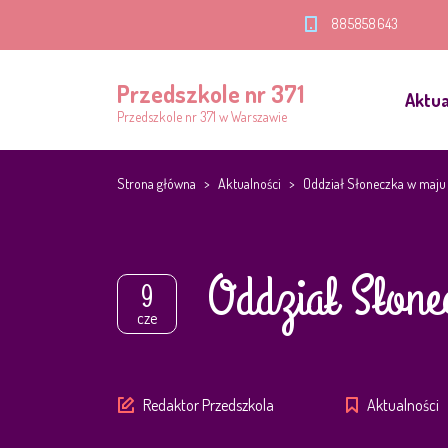
885858643
Przedszkole nr 371
Aktua
Przedszkole nr 371 w Warszawie
Strona główna
>
Aktualności
>
Oddział Słoneczka w maju
Oddział Słone
9
cze
Author
Redaktor Przedszkola
Aktualności