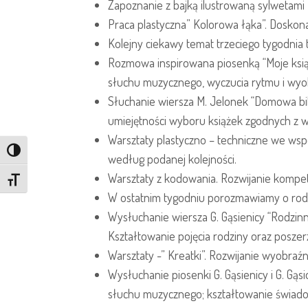
Zapoznanie z bajką ilustrowaną sylwetami 
Praca plastyczna” Kolorowa łąka”. Doskona
Kolejny ciekawy temat trzeciego tygodnia to
Rozmowa inspirowana piosenką “Moje książk
słuchu muzycznego, wyczucia rytmu i wyo
Słuchanie wiersza M. Jelonek “Domowa bibl
umiejętności wyboru książek zgodnych z w
Warsztaty plastyczno – techniczne we wsp
Toggle High Contrast
według podanej kolejności.
Warsztaty z kodowania. Rozwijanie kompe
Toggle Font size
W ostatnim tygodniu porozmawiamy o rodz
Wysłuchanie wiersza G. Gąsienicy “Rodzin
Kształtowanie pojęcia rodziny oraz poszer
Warsztaty -” Kreatki”. Rozwijanie wyobra
Wysłuchanie piosenki G. Gąsienicy i G. Gąs
słuchu muzycznego; kształtowanie świadom