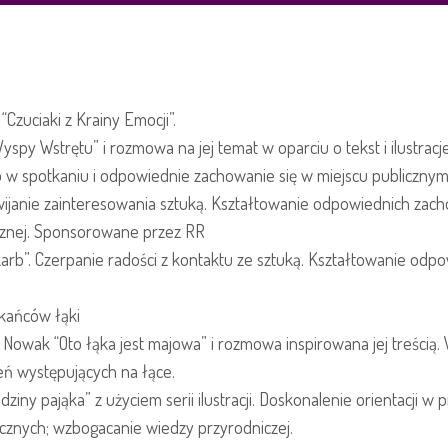
w
maju
Czuciaki z Krainy Emocji”.
spy Wstrętu” i rozmowa na jej temat w oparciu o tekst i ilustracj
o w spotkaniu i odpowiednie zachowanie się w miejscu publicznym
wijanie zainteresowania sztuką. Kształtowanie odpowiednich zac
cznej. Sponsorowane przez RR
karb”. Czerpanie radości z kontaktu ze sztuką. Kształtowanie od
kańców łąki
 Nowak “Oto łąka jest majowa” i rozmowa inspirowana jej treścią
ń występujących na łące.
iny pająka” z użyciem serii ilustracji. Doskonalenie orientacji 
cznych; wzbogacanie wiedzy przyrodniczej.