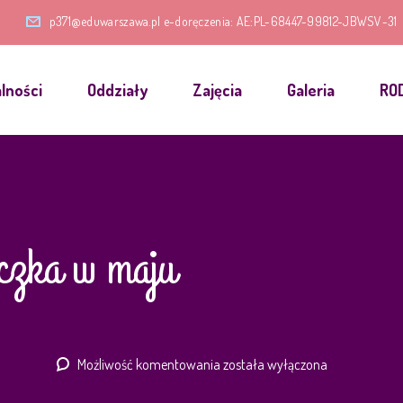
p371@eduwarszawa.pl e-doręczenia: AE:PL-68447-99812-JBWSV-31
lności
Oddziały
Zajęcia
Galeria
RO
czka w maju
Oddział
Możliwość komentowania
została wyłączona
Słoneczka